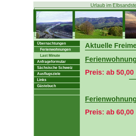
Urlaub im Elbsandste
Übernachtungen
Aktuelle Freim
Ferienwohnungen
Last Minute
Ferienwohnung
Anfrageformular
Sächsische Schweiz
Preis: ab 50,0
Ausflugsziele
Links
Gästebuch
Ferienwohnung
Preis: ab 60,0