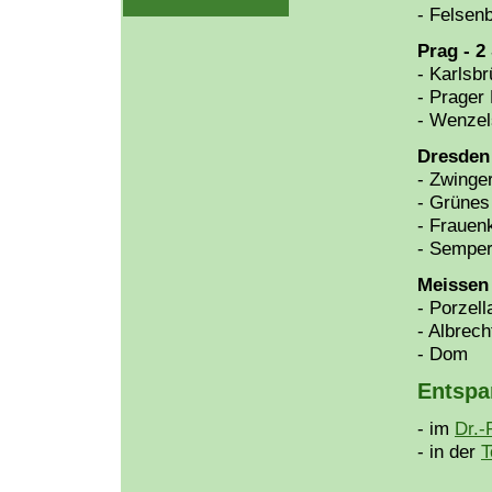
- Felsen
Prag - 2
- Karlsb
- Prager
- Wenzel
Dresden 
- Zwinge
- Grünes
- Frauen
- Semper
Meissen 
- Porzel
- Albrec
- Dom
Entspa
- im
Dr.-
- in der
T