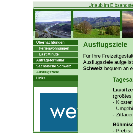
Urlaub im Elbsandste
Übernachtungen
Ausflugsziele
Ferienwohnungen
Last Minute
Für Ihre Freizeitgesta
Anfrageformular
Ausflugsziele aufgelis
Sächsische Schweiz
Schweiz
bequem an ei
Ausflugsziele
Links
Tagesa
Lausitze
(größtes 
- Kloste
- Umgeb
- Zittaue
Böhmisc
- Prebisc